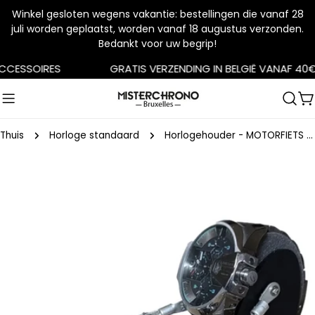
Winkel gesloten wegens vakantie: bestellingen die vanaf 28
juli worden geplaatst, worden vanaf 18 augustus verzonden.
Bedankt voor uw begrip!
Doorgaan
CESSOIRES
GRATIS VERZENDING IN BELGIË VANAF 40€
naar
artikel
W
Thuis
Horloge standaard
Horlogehouder - MOTORFIETS - Robotoys
Ga
naar
productinformatie