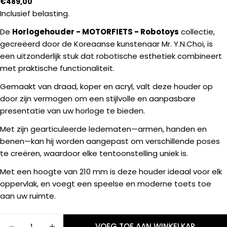
Normale
€489,00
prijs
Inclusief belasting.
De
Horlogehouder - MOTORFIETS - Robotoys
collectie,
Een vraag stellen
gecreëerd door de Koreaanse kunstenaar Mr. Y.N.Choi, is
een uitzonderlijk stuk dat robotische esthetiek combineert
Uw
met praktische functionaliteit.
naam
Gemaakt van draad, koper en acryl, valt deze houder op
Jouw
door zijn vermogen om een stijlvolle en aanpasbare
email
presentatie van uw horloge te bieden.
Deel dit product
Jouw
telefoon
Met zijn gearticuleerde ledematen—armen, handen en
KOPIËREN
Deel
benen—kan hij worden aangepast om verschillende poses
Jouw
te creëren, waardoor elke tentoonstelling uniek is.
Delen
Deel
bericht
op
op
Met een hoogte van 210 mm is deze houder ideaal voor elk
Facebook
X
oppervlak, en voegt een speelse en moderne toets toe
aan uw ruimte.
De met * gemarkeerde velden zijn verplicht.
STUUR VRAAG
Hoeveelheid
VOEG TOE AAN WINKELKAR